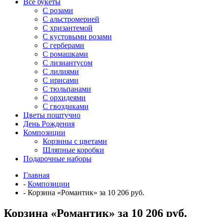
Все букеты
C розами
С альстромерией
С хризантемой
С кустовыми розами
С герберами
С ромашками
С лизиантусом
С лилиями
С ирисами
С тюльпанами
С орхидеями
С гвоздиками
Цветы поштучно
День Рождения
Композиции
Корзины с цветами
Шляпные коробки
Подарочные наборы
Главная
-
Композиции
-
Корзина «Романтик» за 10 206 руб.
Корзина «Романтик» за 10 206 руб.