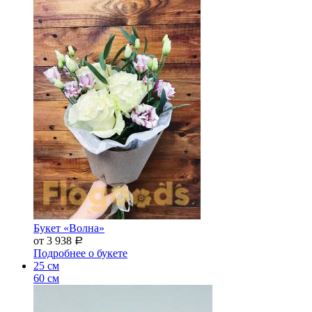
Букет «Волна»
от 3 938
Р
Подробнее о букете
25 см
60 см