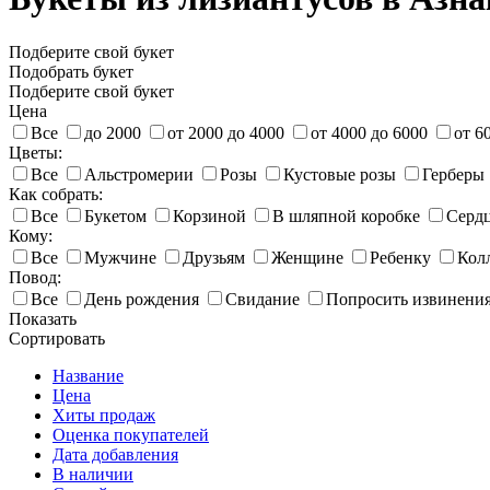
Подберите свой букет
Подобрать букет
Подберите свой букет
Цена
Все
до 2000
от 2000 до 4000
от 4000 до 6000
от 6
Цветы:
Все
Альстромерии
Розы
Кустовые розы
Герберы
Как собрать:
Все
Букетом
Корзиной
В шляпной коробке
Серд
Кому:
Все
Мужчине
Друзьям
Женщине
Ребенку
Кол
Повод:
Все
День рождения
Свидание
Попросить извинени
Показать
Сортировать
Название
Цена
Хиты продаж
Оценка покупателей
Дата добавления
В наличии