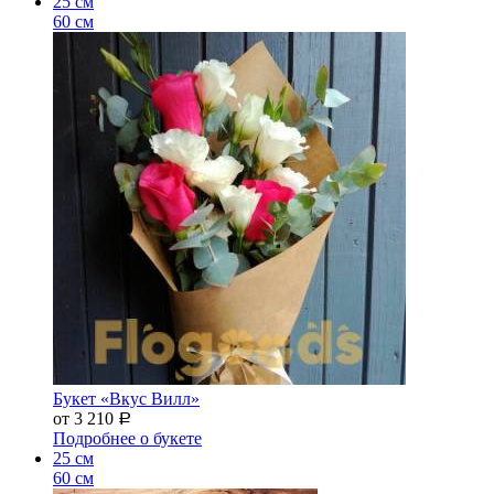
25 см
60 см
Букет «Вкус Вилл»
от 3 210
Р
Подробнее о букете
25 см
60 см