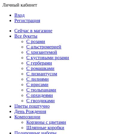
Личный кабинет
Вход
Регистрация
Сейчас в магазине
Все букеты
C розами
С альстромерией
С хризантемой
С кустовыми розами
С герберами
С ромашками
С лизиантусом
С лилиями
С ирисами
С тюльпанами
С орхидеями
С гвоздиками
Цветы поштучно
День Рождения
Композиции
Корзины с цветами
Шляпные коробки
Подарочные наборы