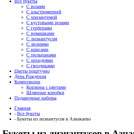
Все букеты
C розами
С альстромерией
С хризантемой
С кустовыми розами
С герберами
С ромашками
С лизиантусом
С лилиями
С ирисами
С тюльпанами
С орхидеями
С гвоздиками
Цветы поштучно
День Рождения
Композиции
Корзины с цветами
Шляпные коробки
Подарочные наборы
Главная
-
Все букеты
-
Букеты из лизиантусов в Азнакаево
Букеты из лизиантусов в Азна