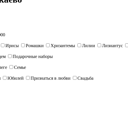
000
Ирисы
Ромашки
Хризантемы
Лилии
Лизиантус
цем
Подарочные наборы
леге
Семье
я
Юбилей
Признаться в любви
Свадьба