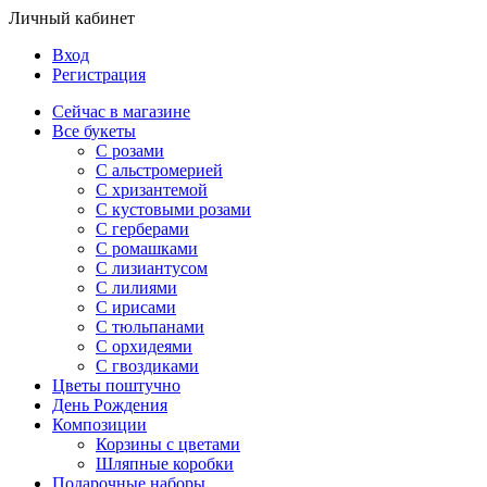
Личный кабинет
Вход
Регистрация
Сейчас в магазине
Все букеты
C розами
С альстромерией
С хризантемой
С кустовыми розами
С герберами
С ромашками
С лизиантусом
С лилиями
С ирисами
С тюльпанами
С орхидеями
С гвоздиками
Цветы поштучно
День Рождения
Композиции
Корзины с цветами
Шляпные коробки
Подарочные наборы