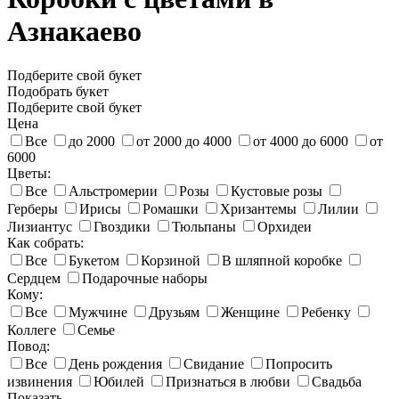
Азнакаево
Подберите свой букет
Подобрать букет
Подберите свой букет
Цена
Все
до 2000
от 2000 до 4000
от 4000 до 6000
от
6000
Цветы:
Все
Альстромерии
Розы
Кустовые розы
Герберы
Ирисы
Ромашки
Хризантемы
Лилии
Лизиантус
Гвоздики
Тюльпаны
Орхидеи
Как собрать:
Все
Букетом
Корзиной
В шляпной коробке
Сердцем
Подарочные наборы
Кому:
Все
Мужчине
Друзьям
Женщине
Ребенку
Коллеге
Семье
Повод:
Все
День рождения
Свидание
Попросить
извинения
Юбилей
Признаться в любви
Свадьба
Показать