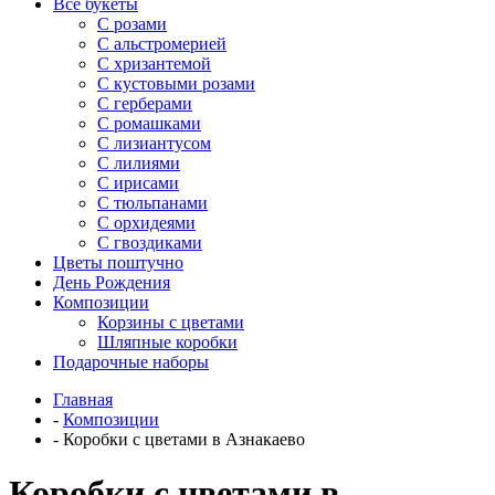
Все букеты
C розами
С альстромерией
С хризантемой
С кустовыми розами
С герберами
С ромашками
С лизиантусом
С лилиями
С ирисами
С тюльпанами
С орхидеями
С гвоздиками
Цветы поштучно
День Рождения
Композиции
Корзины с цветами
Шляпные коробки
Подарочные наборы
Главная
-
Композиции
-
Коробки с цветами в Азнакаево
Коробки с цветами в