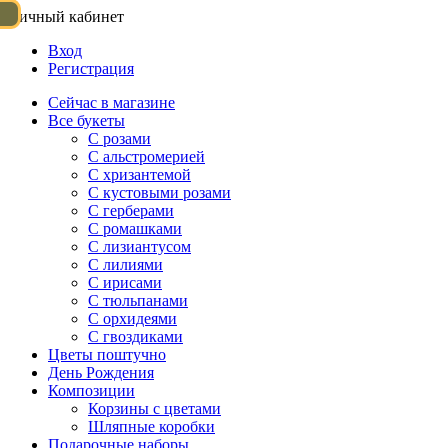
Личный кабинет
Вход
Регистрация
Сейчас в магазине
Все букеты
C розами
С альстромерией
С хризантемой
С кустовыми розами
С герберами
С ромашками
С лизиантусом
С лилиями
С ирисами
С тюльпанами
С орхидеями
С гвоздиками
Цветы поштучно
День Рождения
Композиции
Корзины с цветами
Шляпные коробки
Подарочные наборы