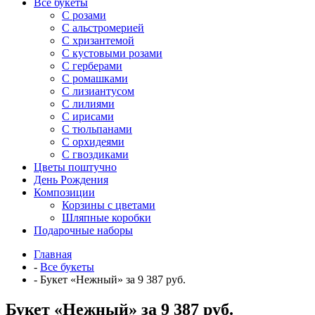
Все букеты
C розами
С альстромерией
С хризантемой
С кустовыми розами
С герберами
С ромашками
С лизиантусом
С лилиями
С ирисами
С тюльпанами
С орхидеями
С гвоздиками
Цветы поштучно
День Рождения
Композиции
Корзины с цветами
Шляпные коробки
Подарочные наборы
Главная
-
Все букеты
-
Букет «Нежный» за 9 387 руб.
Букет «Нежный» за 9 387 руб.