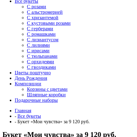
Все букеты
C розами
С альстромерией
С хризантемой
С кустовыми розами
С герберами
С ромашками
С лизиантусом
С лилиями
С ирисами
С тюльпанами
С орхидеями
С гвоздиками
Цветы поштучно
День Рождения
Композиции
Корзины с цветами
Шляпные коробки
Подарочные наборы
Главная
-
Все букеты
-
Букет «Мои чувства» за 9 120 руб.
Букет «Мои чувства» за 9 120 руб.