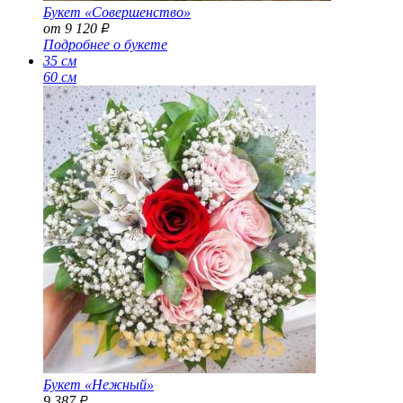
Букет «Совершенство»
от 9 120
Р
Подробнее о букете
35 см
60 см
Букет «Нежный»
9 387
Р