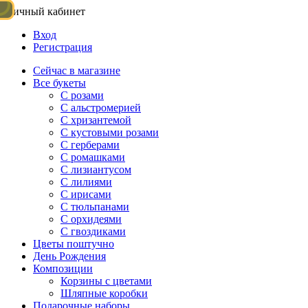
Личный кабинет
Вход
Регистрация
Сейчас в магазине
Все букеты
C розами
С альстромерией
С хризантемой
С кустовыми розами
С герберами
С ромашками
С лизиантусом
С лилиями
С ирисами
С тюльпанами
С орхидеями
С гвоздиками
Цветы поштучно
День Рождения
Композиции
Корзины с цветами
Шляпные коробки
Подарочные наборы