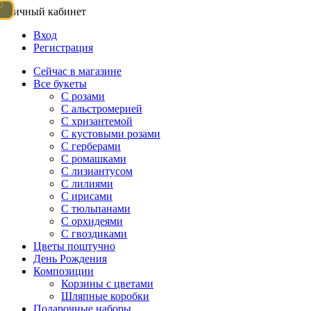
Личный кабинет
Вход
Регистрация
Сейчас в магазине
Все букеты
C розами
С альстромерией
С хризантемой
С кустовыми розами
С герберами
С ромашками
С лизиантусом
С лилиями
С ирисами
С тюльпанами
С орхидеями
С гвоздиками
Цветы поштучно
День Рождения
Композиции
Корзины с цветами
Шляпные коробки
Подарочные наборы