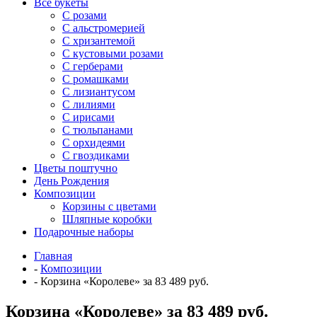
Все букеты
C розами
С альстромерией
С хризантемой
С кустовыми розами
С герберами
С ромашками
С лизиантусом
С лилиями
С ирисами
С тюльпанами
С орхидеями
С гвоздиками
Цветы поштучно
День Рождения
Композиции
Корзины с цветами
Шляпные коробки
Подарочные наборы
Главная
-
Композиции
-
Корзина «Королеве» за 83 489 руб.
Корзина «Королеве» за 83 489 руб.