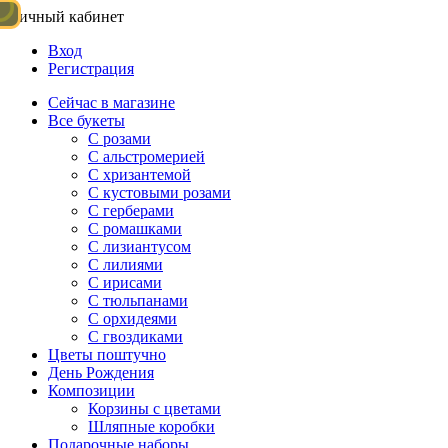
Личный кабинет
Вход
Регистрация
Сейчас в магазине
Все букеты
C розами
С альстромерией
С хризантемой
С кустовыми розами
С герберами
С ромашками
С лизиантусом
С лилиями
С ирисами
С тюльпанами
С орхидеями
С гвоздиками
Цветы поштучно
День Рождения
Композиции
Корзины с цветами
Шляпные коробки
Подарочные наборы