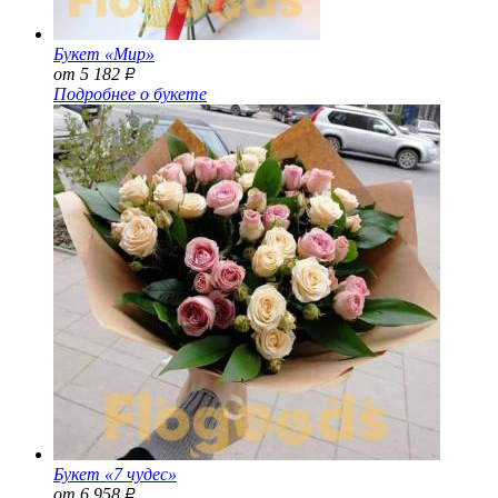
Букет «Мир»
от 5 182
Р
Подробнее о букете
Букет «7 чудес»
от 6 958
Р