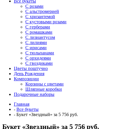
Все букеты
C розами
С альстромерией
С хризантемой
С кустовыми розами
С герберами
С ромашками
С лизиантусом
С лилиями
С ирисами
С тюльпанами
С орхидеями
С гвоздиками
Цветы поштучно
День Рождения
Композиции
Корзины с цветами
Шляпные коробки
Подарочные наборы
Главная
-
Все букеты
-
Букет «Звездный» за 5 756 руб.
Букет «Звездный» за 5 756 руб.