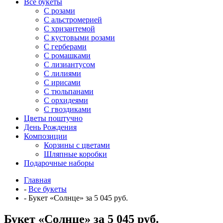
Все букеты
C розами
С альстромерией
С хризантемой
С кустовыми розами
С герберами
С ромашками
С лизиантусом
С лилиями
С ирисами
С тюльпанами
С орхидеями
С гвоздиками
Цветы поштучно
День Рождения
Композиции
Корзины с цветами
Шляпные коробки
Подарочные наборы
Главная
-
Все букеты
-
Букет «Солнце» за 5 045 руб.
Букет «Солнце» за 5 045 руб.