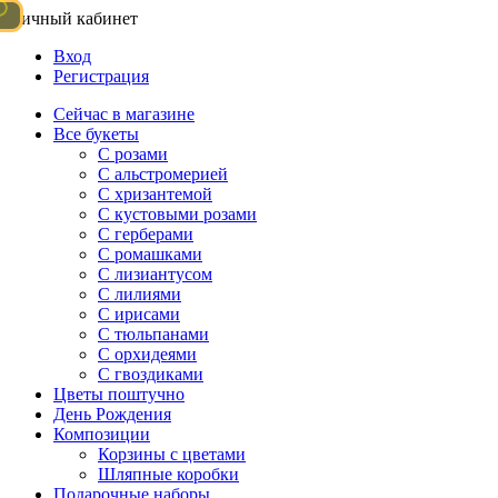
Личный кабинет
Вход
Регистрация
Сейчас в магазине
Все букеты
C розами
С альстромерией
С хризантемой
С кустовыми розами
С герберами
С ромашками
С лизиантусом
С лилиями
С ирисами
С тюльпанами
С орхидеями
С гвоздиками
Цветы поштучно
День Рождения
Композиции
Корзины с цветами
Шляпные коробки
Подарочные наборы