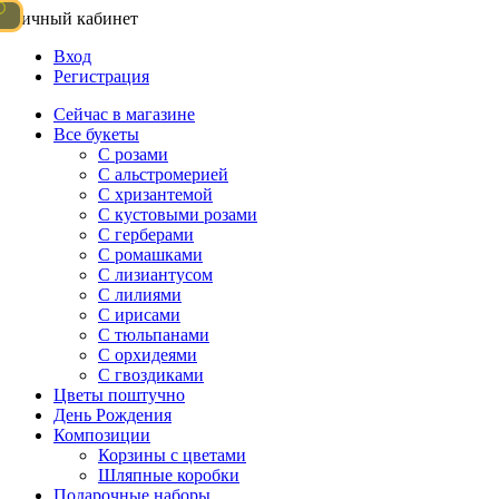
Личный кабинет
Вход
Регистрация
Сейчас в магазине
Все букеты
C розами
С альстромерией
С хризантемой
С кустовыми розами
С герберами
С ромашками
С лизиантусом
С лилиями
С ирисами
С тюльпанами
С орхидеями
С гвоздиками
Цветы поштучно
День Рождения
Композиции
Корзины с цветами
Шляпные коробки
Подарочные наборы