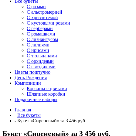
Все букеты
C розами
С альстромерией
С хризантемой
С кустовыми розами
С герберами
С ромашками
С лизиантусом
С лилиями
С ирисами
С тюльпанами
С орхидеями
С гвоздиками
Цветы поштучно
День Рождения
Композиции
Корзины с цветами
Шляпные коробки
Подарочные наборы
Главная
-
Все букеты
-
Букет «Сиреневый» за 3 456 руб.
Букет «Сиреневый» за 3 456 руб.