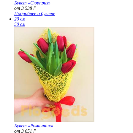
Букет «Сюрприз»
от 3 538
Р
Подробнее о букете
20 см
50 см
Букет «Романтик»
от 3 651
Р