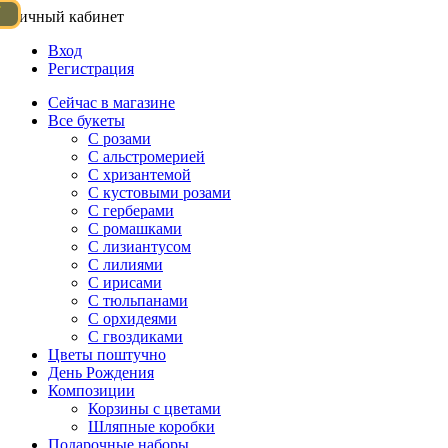
Личный кабинет
Вход
Регистрация
Сейчас в магазине
Все букеты
C розами
С альстромерией
С хризантемой
С кустовыми розами
С герберами
С ромашками
С лизиантусом
С лилиями
С ирисами
С тюльпанами
С орхидеями
С гвоздиками
Цветы поштучно
День Рождения
Композиции
Корзины с цветами
Шляпные коробки
Подарочные наборы