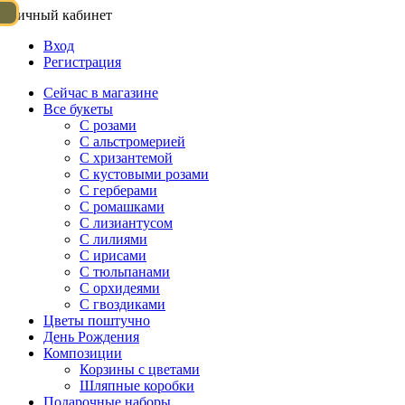
Личный кабинет
Вход
Регистрация
Сейчас в магазине
Все букеты
C розами
С альстромерией
С хризантемой
С кустовыми розами
С герберами
С ромашками
С лизиантусом
С лилиями
С ирисами
С тюльпанами
С орхидеями
С гвоздиками
Цветы поштучно
День Рождения
Композиции
Корзины с цветами
Шляпные коробки
Подарочные наборы