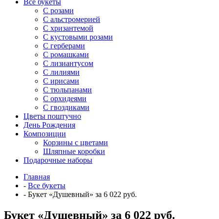
Все букеты
C розами
С альстромерией
С хризантемой
С кустовыми розами
С герберами
С ромашками
С лизиантусом
С лилиями
С ирисами
С тюльпанами
С орхидеями
С гвоздиками
Цветы поштучно
День Рождения
Композиции
Корзины с цветами
Шляпные коробки
Подарочные наборы
Главная
-
Все букеты
-
Букет «Душевный» за 6 022 руб.
Букет «Душевный» за 6 022 руб.